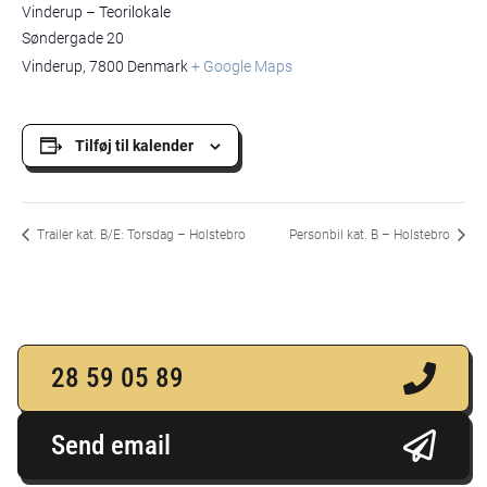
Vinderup – Teorilokale
Søndergade 20
Vinderup
,
7800
Denmark
+ Google Maps
Tilføj til kalender
Trailer kat. B/E: Torsdag – Holstebro
Personbil kat. B – Holstebro
28 59 05 89
Send email