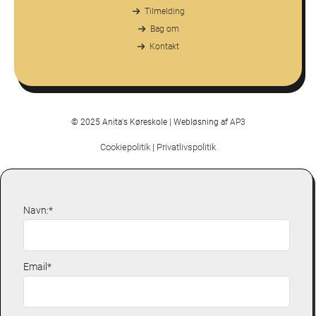
Tilmelding
Bag om
Kontakt
© 2025 Anita's Køreskole | Webløsning af
AP3
Cookiepolitik
|
Privatlivspolitik
Navn:*
Email*