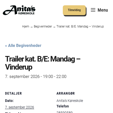
Hop
til
Menu
Tilmelding
indhold
Hjem
→
Begivenheder
→
Trailer kat. B/E: Mandag – Vinderup
« Alle Begivenheder
Trailer kat. B/E: Mandag –
Vinderup
7. september 2026 - 19:00
-
22:00
DETALJER
ARRANGØR
Dato:
Anita’s Køreskole
Telefon
7. september 2026
28590589